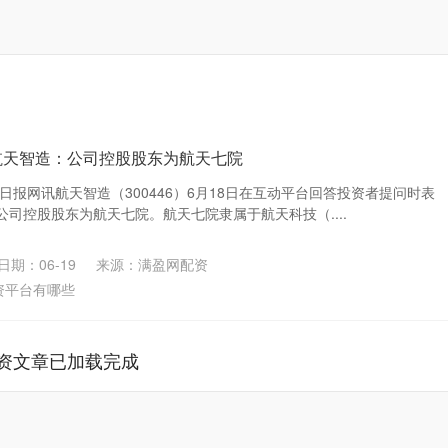
航天智造：公司控股股东为航天七院
日报网讯航天智造（300446）6月18日在互动平台回答投资者提问时表
司控股股东为航天七院。航天七院隶属于航天科技（....
日期：06-19
来源：满盈网配资
资平台有哪些
资文章已加载完成